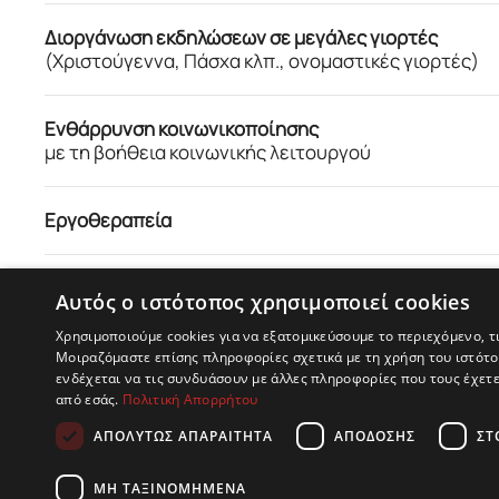
Διοργάνωση εκδηλώσεων σε μεγάλες γιορτές
(Χριστούγεννα, Πάσχα κλπ., ονομαστικές γιορτές)
Ενθάρρυνση κοινωνικοποίησης
με τη βοήθεια κοινωνικής λειτουργού
Εργοθεραπεία
Ενδυνάμωση νοητικών λειτουργιών
Αυτός ο ιστότοπος χρησιμοποιεί cookies
(μέσω παιχνιδιών και ασκήσεων)
Χρησιμοποιούμε cookies για να εξατομικεύσουμε το περιεχόμενο, τ
Μοιραζόμαστε επίσης πληροφορίες σχετικά με τη χρήση του ιστότοπ
Συνεχή ατομική ψυχολογική υποστήριξη
ενδέχεται να τις συνδυάσουν με άλλες πληροφορίες που τους έχετ
από εσάς.
Πολιτική Απορρήτου
(βελτίωση νοητικών ικανοτήτων)
ΑΠΟΛΎΤΩΣ ΑΠΑΡΑΊΤΗΤΑ
ΑΠΌΔΟΣΗΣ
ΣΤ
ΜΗ ΤΑΞΙΝΟΜΗΜΈΝΑ