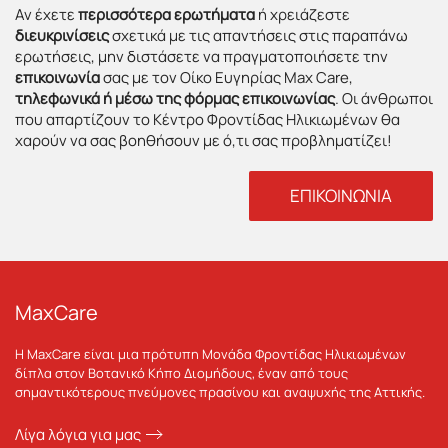
Αν έχετε
περισσότερα ερωτήματα
ή χρειάζεστε
διευκρινίσεις
σχετικά με τις απαντήσεις στις παραπάνω
ερωτήσεις, μην διστάσετε να πραγματοποιήσετε την
επικοινωνία
σας με τον Οίκο Ευγηρίας Max Care,
τηλεφωνικά ή μέσω της φόρμας επικοινωνίας
. Οι άνθρωποι
που απαρτίζουν το Κέντρο Φροντίδας Ηλικιωμένων θα
χαρούν να σας βοηθήσουν με ό,τι σας προβληματίζει!
ΕΠΙΚΟΙΝΩΝΙΑ
MaxCare
Η MaxCare είναι μια πρότυπη Μονάδα Φροντίδας Ηλικιωμένων
δίπλα στον Βοτανικό Κήπο Διομήδους, έναν από τους
σημαντικότερους πνεύμονες πρασίνου και αναψυχής της Αττικής.
Λίγα λόγια για μας