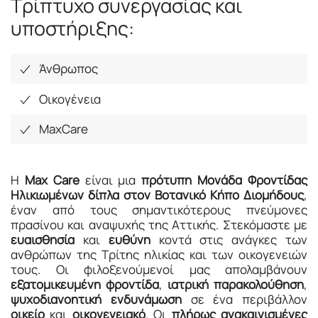
Τρίπτυχο συνεργασίας και
υποστήριξης:
Άνθρωπος
Οικογένεια
MaxCare
Η
Max Care
είναι μια
πρότυπη Μονάδα Φροντίδας
Ηλικιωμένων δίπλα στον Βοτανικό Κήπο Διομήδους
,
έναν από τους σημαντικότερους πνεύμονες
πρασίνου και αναψυχής της Αττικής. Στεκόμαστε με
ευαισθησία
και
ευθύνη
κοντά στις ανάγκες των
ανθρώπων της Τρίτης ηλικίας και των οικογενειών
τους. Οι φιλοξενούμενοί μας απολαμβάνουν
εξατομικευμένη φροντίδα
,
ιατρική παρακολούθηση
,
ψυχοδιανοητική ενδυνάμωση
σε ένα περιβάλλον
οικείο
και
οικογενειακό
. Οι
πλήρως ανακαινισμένες