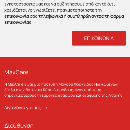
εγκαταστάσεις μας και να συζητήσουμε από κοντά ό,τι
χρειάζεται να γνωρίζετε, πραγματοποιήστε την
επικοινωνία
σας
τηλεφωνικά
ή
συμπληρώνοντας τη φόρμα
επικοινωνίας
!
ΕΠΙΚΟΙΝΩΝΙΑ
MaxCare
Η MaxCare είναι μια πρότυπη Μονάδα Φροντίδας Ηλικιωμένων
δίπλα στον Βοτανικό Κήπο Διομήδους, έναν από τους
σημαντικότερους πνεύμονες πρασίνου και αναψυχής της Αττικής.
Λίγα λόγια για μας
Διεύθυνση